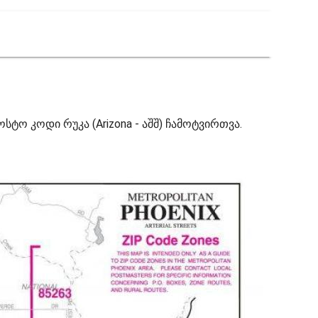
ოსტო კოდი რუკა (Arizona - აშშ) ჩამოტვირთვა.