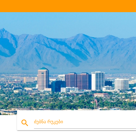
search
ძებნა რუკები