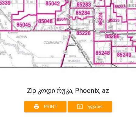
Zip კოდი რუკა, Phoenix, az
print
system_update_alt
PRINT
ᲣᲤᲐᲡᲝ