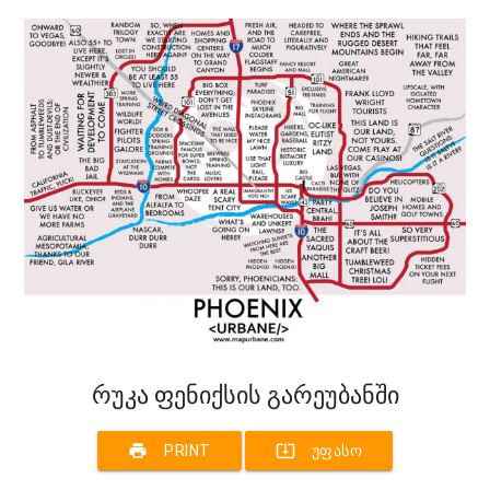
რუკა ფენიქსის გარეუბანში
print
system_update_alt
PRINT
ᲣᲤᲐᲡᲝ